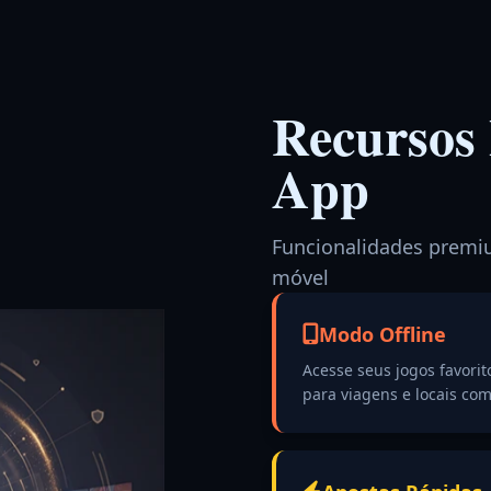
Recursos 
App
Funcionalidades premiu
móvel
Modo Offline
Acesse seus jogos favori
para viagens e locais com 