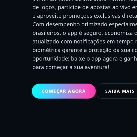
de jogos, participe de apostas ao vivo 
e aproveite promoções exclusivas direta
Com desempenho otimizado especialme
brasileiros, o app é seguro, economiza
atualizado com notificações em tempo r
biométrica garante a proteção da sua c
oportunidade: baixe o app agora e gan
para começar a sua aventura!
COMEÇAR AGORA
SAIBA MAIS