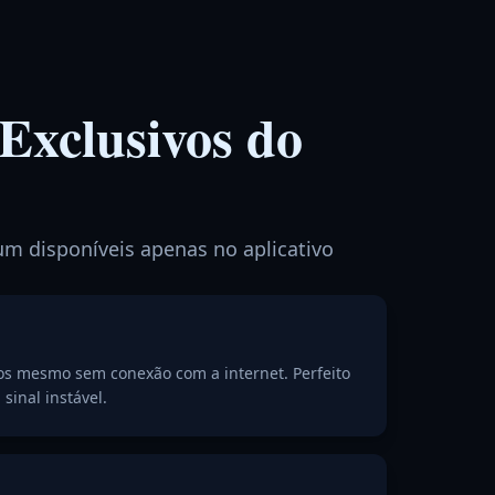
Exclusivos do
m disponíveis apenas no aplicativo
tos mesmo sem conexão com a internet. Perfeito
sinal instável.