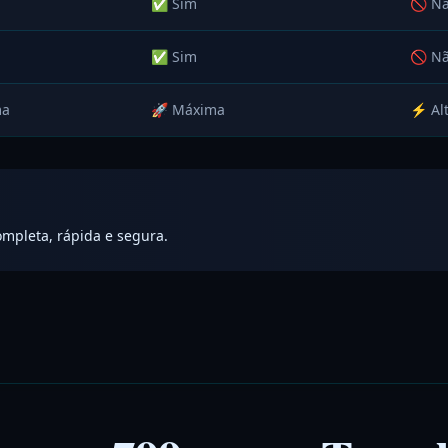
✅ Sim
🚫 N
✅ Sim
🚫 N
ma
🚀 Máxima
⚡ Al
ompleta, rápida e segura.