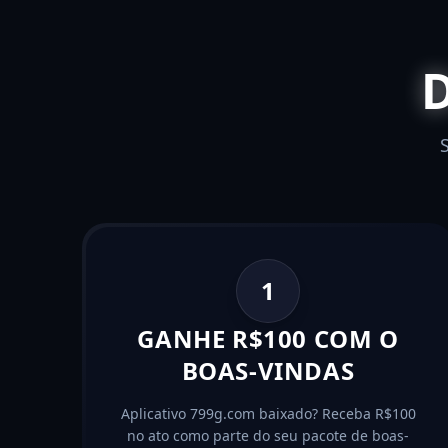
1
GANHE R$100 COM O
BOAS-VINDAS
Aplicativo 799g.com baixado? Receba R$100
no ato como parte do seu pacote de boas-