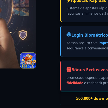
Apostas Rápidas
Sistema de apostas rápi
favoritos em menos de 3
Login Biométrico
Acesso seguro com
impre
segurança e conveniência
Bônus Exclusivos
promocoes especiais ape
fidelidade
e cashback pr
500.000+ downlo