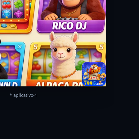
* aplicativo-1