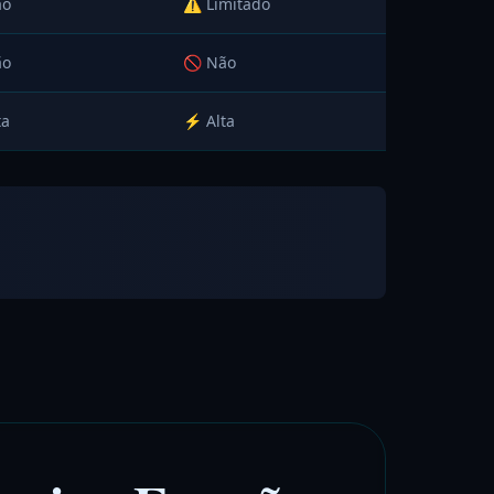
ão
⚠️ Limitado
ão
🚫 Não
ta
⚡ Alta