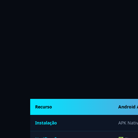
Recurso
Android 
Instalação
APK Nati