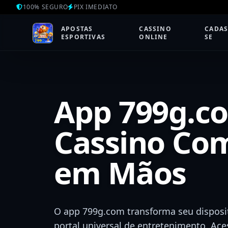
100% SEGURO
PIX IMEDIATO
APOSTAS
CASSINO
CADAS
ESPORTIVAS
ONLINE
SE
App 799g.c
Cassino Co
em Mãos
O app 799g.com transforma seu dispos
portal universal de entretenimento. Ac