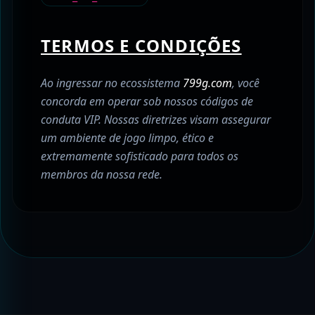
TERMOS E CONDIÇÕES
Ao ingressar no ecossistema
799g.com
, você
concorda em operar sob nossos códigos de
conduta VIP. Nossas diretrizes visam assegurar
um ambiente de jogo limpo, ético e
extremamente sofisticado para todos os
membros da nossa rede.