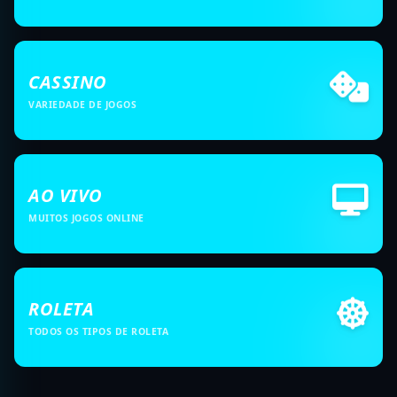
CASSINO
VARIEDADE DE JOGOS
AO VIVO
MUITOS JOGOS ONLINE
ROLETA
TODOS OS TIPOS DE ROLETA