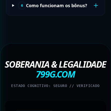
Como funcionam os bônus?
6
SOBERANIA & LEGALIDADE
799G.COM
ESTADO COGNITIVO: SEGURO // VERIFICADO