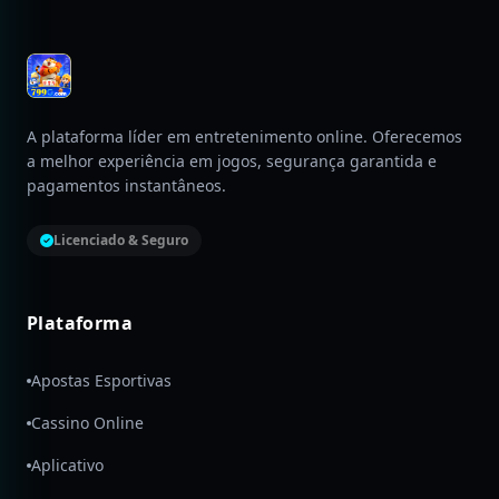
A plataforma líder em entretenimento online. Oferecemos
a melhor experiência em jogos, segurança garantida e
pagamentos instantâneos.
Licenciado & Seguro
Plataforma
Apostas Esportivas
Cassino Online
Aplicativo