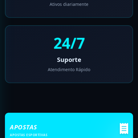
Ativos diariamente
24/7
Suporte
Atendimento Rápido
APOSTAS
APOSTAS ESPORTIVAS