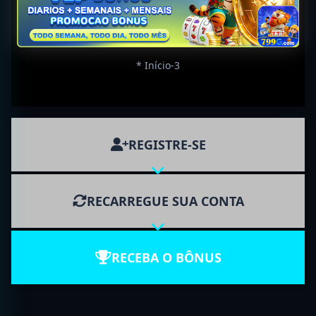
* Início-3
REGISTRE-SE
RECARREGUE SUA CONTA
RECEBA O BÔNUS