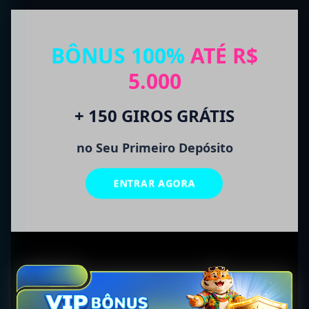
BÔNUS 100%
ATÉ R$
5.000
+ 150 GIROS GRÁTIS
no Seu Primeiro Depósito
ENTRAR AGORA