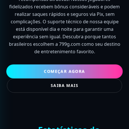
fidelizados recebem bônus consideráveis e podem
realizar saques rápidos e seguros via Pix, sem
complicações. O suporte técnico de nossa equipe
está disponível dia e noite para garantir uma
experiência sem igual. Descubra porque tantos
brasileiros escolhem a 799g.com como seu destino
de entretenimento favorito.
COMEÇAR AGORA
SAIBA MAIS